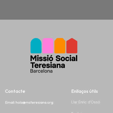
Misión Social Teresiana
Contacte
Enllaços útils
Llar Enric d’Ossó
Email:
hola@msteresiana.org